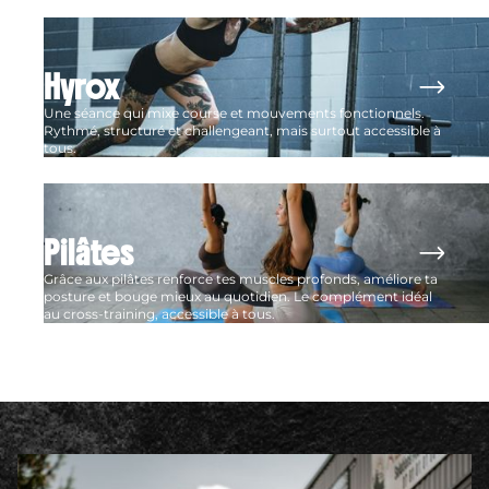
Hyrox
Une séance qui mixe course et mouvements fonctionnels.
Rythmé, structuré et challengeant, mais surtout accessible à
tous.
Pilâtes
Grâce aux pilâtes renforce tes muscles profonds, améliore ta
posture et bouge mieux au quotidien. Le complément idéal
au cross-training, accessible à tous.