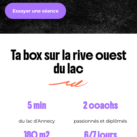
Essayer une séance
Ta box sur la rive ouest
du lac
5 min
2 coachs
du lac d’Annecy
passionnés et diplômés
180 m2
6/7 jours