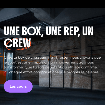
UNE BOX, UNE REP, UN
CREW
Chez ta box de crosstraining Thruster, nous croyons que
le sport est une impulsion, un mouvement qui nous
transforme. Que tu sois débutant ou athlète confirmé,
ici, chaque effort compte et chaque progrès se célèbre.
Les cours