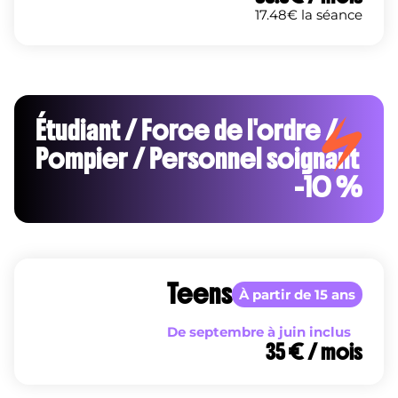
17.48
€ la séance
Étudiant / Force de l'ordre /
Pompier / Personnel soignant
-10 %
Teens
À partir de 15 ans
De septembre à juin inclus
35 € / mois